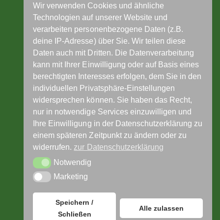
Wir verwenden Cookies und ähnliche
Doris Knauth
Technologien auf unserer Website und
Heilpraktikerin · Systemaufstellerin
verarbeiten personenbezogene Daten (z.B.
deine IP-Adresse) über Sie. Wir teilen diese
im Gesundheitszentrum Hofgut Habitzheim
Daten auch mit Dritten. Die Datenverarbeitung
Schlossgasse 7, 64853 Otzberg
kann mit Ihrer Einwilligung oder auf Basis eines
berechtigten Interesses erfolgen, dem Sie in den
individuellen Privatsphäre-Einstellungen
widersprechen können. Sie haben das Recht,
nur in notwendige Services einzuwilligen und
Ihre Einwilligung in der Datenschutzerklärung zu
Telefon: 06162-9440093
einem späteren Zeitpunkt zu ändern oder zu
widerrufen.
zur Datenschutzerklärung
Notwendig
Notwendig
zur Anfahrtsbeschreibung
Marketing
Marketing
Impressum
Datenschutzerklärung
Kontakt
Speichern /
Alle zulassen
Schließen